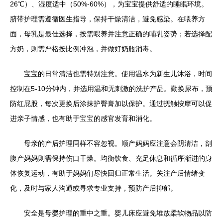
26℃）、湿度适中（50%-60%），为宝宝提供舒适的睡眠环境。
脐带护理需遵循医生指导，保持干燥清洁，避免感染。在喂养方
面，母乳是最佳选择，按需喂养并注意正确的哺乳姿势；若选择配
方奶，则需严格按比例冲泡，并做好奶瓶消毒。
宝宝的日常清洁也需特别注意。使用温水为新生儿沐浴，时间
控制在5-10分钟内，并选用温和无刺激的洗护产品。勤换尿布，预
防红屁股，每次更换后涂抹护臀膏加以保护。通过抚触按摩可以促
进亲子情感，也有助于宝宝的感官发育和消化。
母亲的产后护理同样不容忽视。顺产妈妈应注意会阴清洁，剖
腹产妈妈则需保持伤口干燥。均衡饮食、充足休息和循序渐进的身
体恢复运动，有助于妈妈们尽快回归正常生活。关注产后情绪变
化，及时与家人沟通或寻求专业支持，预防产后抑郁。
安全是母婴护理的重中之重。婴儿床应避免堆放柔软物品以防